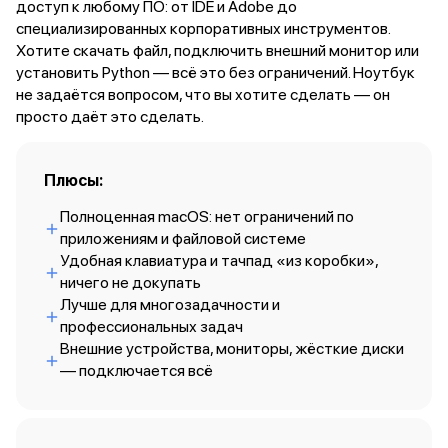
доступ к любому ПО: от IDE и Adobe до
Баннер доставка
специализированных корпоративных инструментов.
AirPods
Хотите скачать файл, подключить внешний монитор или
AirPods Pro 3
установить Python — всё это без ограничений. Ноутбук
AirPods 4
не задаётся вопросом, что вы хотите сделать — он
AirPods Max
просто даёт это сделать.
AirPods Max 2
EarPods
Аксессуары для AirPods
Плюсы:
Наклейки
Кабели
Полноценная macOS: нет ограничений по
Чехлы для AirPods4/4 ANC
приложениям и файловой системе
Чехлы для AirPods Pro
Удобная клавиатура и тачпад «из коробки»,
Чехлы для AirPods Pro 2
ничего не докупать
Чехлы для AirPods Pro 3
Лучше для многозадачности и
Беспроводные зарядные устройства
профессиональных задач
Баннер пвз
Внешние устройства, мониторы, жёсткие диски
Баннер сплит
— подключается всё
Баннер гарантия
Баннер доставка
Watch