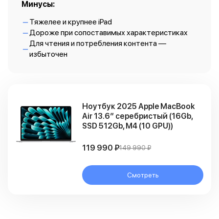
Apple Watch Series 11
Минусы:
Apple Watch Ultra 3
Тяжелее и крупнее iPad
Apple Watch Ultra 2 (2024)
Дороже при сопоставимых характеристиках
Apple Watch SE 3
Для чтения и потребления контента —
Apple Watch SE (2024)
избыточен
Аксессуары для Watch
Защитные стекла для Watch
Ремешки для Watch
Кабели Lightning
Зарядные устройства с MagSafe
Ноутбук 2025 Apple MacBook
Баннер ПВЗ
Air 13.6″ серебристый (16Gb,
Баннер гарантия
SSD 512Gb, M4 (10 GPU))
Баннер доставка
Аксессуары
119 990 ₽
149 990 ₽
Периферия
Накопители
Стилусы
Смотреть
Карты памяти и флэш-накопители
Клавиатуры
Мыши и коврики для мышей
Wi-Fi роутеры и маршрутизаторы