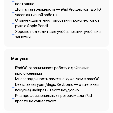
iPad 512 Gb
постоянно
iPad 256 Gb
Долгая автономность — iPad Pro держит до 10
iPad 128 Gb
часов активной работы
Аксессуары для iPad
Отличен для чтения, рисования, конспектов от
Чехлы для iPad
руки с Apple Pencil
Защитные стекла для iPad
Хорошо подходит для учёбы: лекции, учебники,
Беспроводные зарядные устройства
заметки
Сетевые зарядные устройства
Кабели
Внешние аккумуляторы
Клавиатуры для iPad
Минусы:
Стилусы
iPadOS ограничивает работу с файлами и
3D Стикеры
приложениями
Баннер ПВЗ
Многозадачность заметно хуже, чем в macOS
Баннер гарантия
Без клавиатуры (Magic Keyboard — отдельная
Баннер доставка
покупка) набирать текст неудобно
Mac
Ряд профессиональных программ для iPad
MacBook Pro
просто не существует
MacBook Pro M5 Max
MacBook Pro M5 Pro
MacBook Pro M5