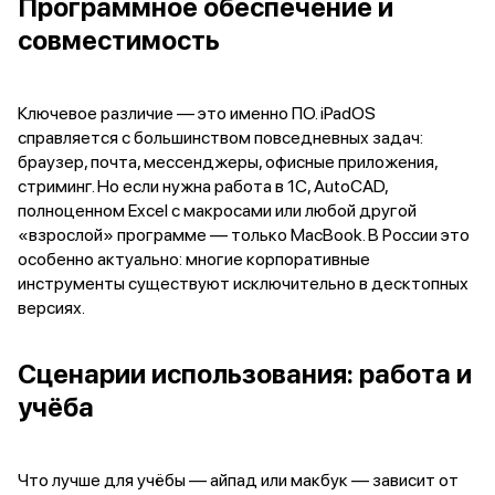
Программное обеспечение и
Смартфоны Motorola
Смартфоны HONOR
совместимость
Смартфоны Infinix
Смартфоны Google
Мультимедиа
Ключевое различие — это именно ПО. iPadOS
Наушники
справляется с большинством повседневных задач:
Проводные наушники
браузер, почта, мессенджеры, офисные приложения,
Беспроводные наушники
стриминг. Но если нужна работа в 1С, AutoCAD,
Гарнитуры
полноценном Excel с макросами или любой другой
Наушники с шумоподавлением
«взрослой» программе — только MacBook. В России это
Накладные наушники
особенно актуально: многие корпоративные
Акустические системы
инструменты существуют исключительно в десктопных
Мониторы
версиях.
ТВ-приставки
Микрофоны
Баннер ПВЗ
Сценарии использования: работа и
Баннер гарантия
учёба
Баннер доставка
Популярные бренды
Apple
Что лучше для учёбы — айпад или макбук — зависит от
Marshall