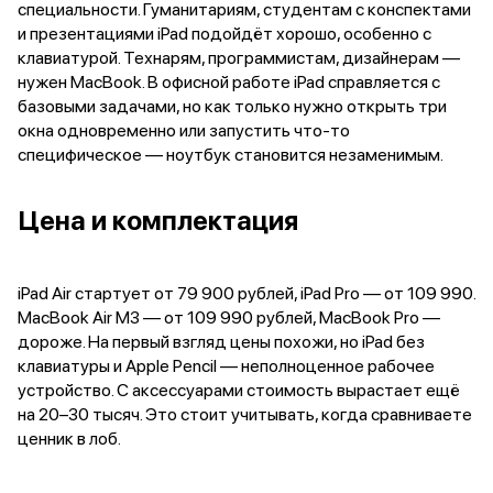
специальности. Гуманитариям, студентам с конспектами
Samsung
и презентациями iPad подойдёт хорошо, особенно с
Sony
клавиатурой. Технарям, программистам, дизайнерам —
JBL
нужен MacBook. В офисной работе iPad справляется с
CMF
базовыми задачами, но как только нужно открыть три
Anker
окна одновременно или запустить что-то
Техника для дома
специфическое — ноутбук становится незаменимым.
Баннер ПВЗ
Умный дом
Пылесосы
Цена и комплектация
Популярные бренды
Dyson
Баннер сплит
iPad Air стартует от 79 900 рублей, iPad Pro — от 109 990.
Инструменты
MacBook Air M3 — от 109 990 рублей, MacBook Pro —
Баннер гарантия
дороже. На первый взгляд цены похожи, но iPad без
Уход за одеждой
клавиатуры и Apple Pencil — неполноценное рабочее
Баннер доставка
устройство. С аксессуарами стоимость вырастает ещё
Красота и здоровье
на 20–30 тысяч. Это стоит учитывать, когда сравниваете
Укладка волос
ценник в лоб.
Стайлеры
Выпрямители