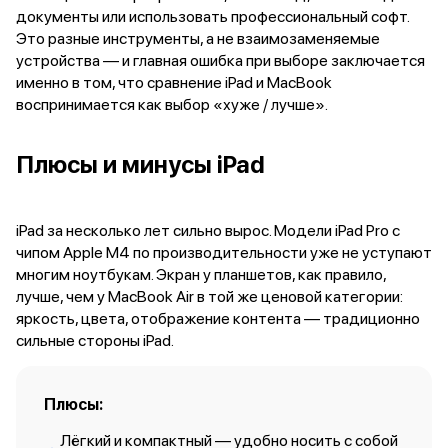
Внешние аккумуляторы
документы или использовать профессиональный софт.
Кабели Lightning
Это разные инструменты, а не взаимозаменяемые
USB-C кабели
устройства — и главная ошибка при выборе заключается
3D Стикеры
именно в том, что сравнение iPad и MacBook
Ремешки для смартфонов
воспринимается как выбор «хуже / лучше».
Кардхолдеры MagSafe
iPad
Плюсы и минусы iPad
iPad Pro
iPad Pro 13″
iPad Pro 11″
iPad за несколько лет сильно вырос. Модели iPad Pro с
iPad Air
чипом Apple M4 по производительности уже не уступают
iPad Air 13″
многим ноутбукам. Экран у планшетов, как правило,
iPad Air 11″
лучше, чем у MacBook Air в той же ценовой категории:
iPad Air 10.9″
яркость, цвета, отображение контента — традиционно
iPad
сильные стороны iPad.
iPad 11″
iPad mini
Объем памяти iPad
Плюсы:
iPad 2048 Gb
iPad 1024 Gb
Лёгкий и компактный — удобно носить с собой