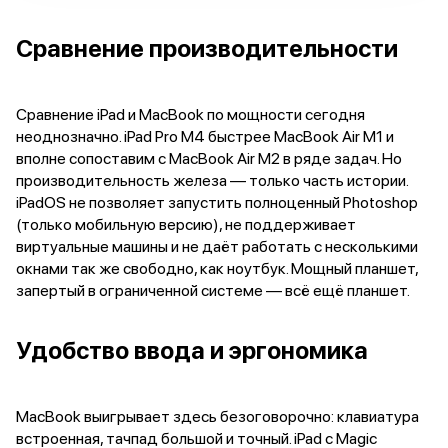
Питание и кабели
Зарядные устройства
Сравнение производительности
Внешние аккумуляторы
Адаптеры
Кабели
Сравнение iPad и MacBook по мощности сегодня
Мультимедиа
неоднозначно. iPad Pro M4 быстрее MacBook Air M1 и
Акустические системы
вполне сопоставим с MacBook Air M2 в ряде задач. Но
Наушники
производительность железа — только часть истории.
Защита устройства
iPadOS не позволяет запустить полноценный Photoshop
Защитные стекла
(только мобильную версию), не поддерживает
Ремешки для часов
виртуальные машины и не даёт работать с несколькими
Сумки и рюкзаки
окнами так же свободно, как ноутбук. Мощный планшет,
Поисковые трекеры
запертый в ограниченной системе — всё ещё планшет.
Чехлы
Наклейки
Удобство ввода и эргономика
Ремешки для iPhone
Аксессуары для гаджетов
Пульты ДУ
Аксессуары для игровых приставок
MacBook выигрывает здесь безоговорочно: клавиатура
Держатели и подставки
встроенная, тачпад большой и точный. iPad с Magic