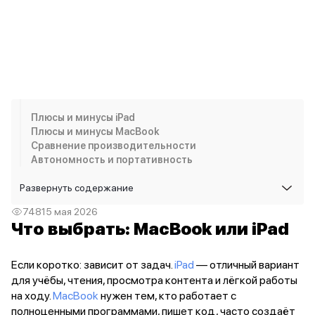
iPhone 15 Pro Max
iPhone 15 Pro
iPhone 15 Plus
iPhone 15
iPhone 14
iPhone 14 Plus
iPhone 14
Плюсы и минусы iPad
Объем памяти
Плюсы и минусы MacBook
iPhone 2048 Gb
Сравнение производительности
iPhone 1024 Gb
Автономность и портативность
iPhone 512 Gb
iPhone 256 Gb
Развернуть
содержание
iPhone 128 Gb
748
15 мая 2026
Аксессуары для iPhone
Что выбрать: MacBook или iPad
AirPods
Чехлы для iPhone
Защитные стекла для iPhone
Если коротко: зависит от задач.
iPad
— отличный вариант
Держатели для смартфонов
для учёбы, чтения, просмотра контента и лёгкой работы
Беспроводные зарядные устройства
на ходу.
MacBook
нужен тем, кто работает с
Сетевые зарядные устройства
полноценными программами, пишет код, часто создаёт