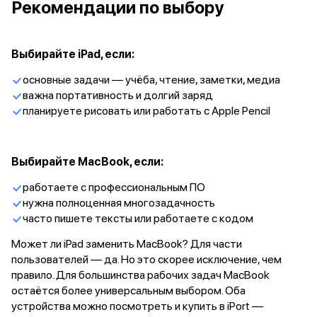
Рекомендации по выбору
Фены
Смарт-часы и фитнес-браслеты
Уход за полостью рта
Умные очки
Выбирайте iPad, если:
Забота о здоровье
основные задачи — учёба, чтение, заметки, медиа
Популярные бренды
важна портативность и долгий заряд
Dyson
планируете рисовать или работать с Apple Pencil
Huawei
Ray-Ban
Баннер сплит
Баннер гарантия
Выбирайте MacBook, если:
Баннер ПВЗ
работаете с профессиональным ПО
Баннер доставка
нужна полноценная многозадачность
часто пишете тексты или работаете с кодом
Может ли iPad заменить MacBook? Для части
пользователей — да. Но это скорее исключение, чем
правило. Для большинства рабочих задач MacBook
остаётся более универсальным выбором. Оба
устройства можно посмотреть и купить в iPort —