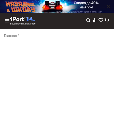
Каталог
Главная
/
Dyson
Фены
Выпрямители
Стайлеры
Пылесосы
Баннер пвз
сплит
Баннер гарантия
Баннер доставка
iPhone 17
iPhone 17
iPhone 17e
iPhone 17 Pro
iPhone 17 Pro Max