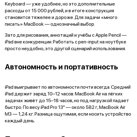
Держатели для смартфонов
Keyboard — уже удобнее, но это дополнительные
Баннер ПВЗ
расходы от 15 000 рублей, и в итоге конструкция
Смартфоны
становится тяжелее и дороже. Для задачи «много
Смартфоны Huawei
писать» MacBook — однозначный выбор.
Складные смартфоны
Зато для рисования, аннотаций и учёбы с Apple Pencil —
Смартфоны Samsung
iPad вне конкуренции. Работать с pen-input на ноутбуке
Аксессуары для смартфонов
просто неудобно, это другой сценарий использования.
USB-C кабели
Внешние аккумуляторы
Автомобильные зарядные устройства
Автономность и портативность
Сетевые зарядные устройства
3D Стикеры
бренды
iPad выигрывает по автономности почти всегда. Средний
Huawei
iPad держит заряд 10–12 часов. MacBook Air на лёгких
Samsung
задачах живёт до 15–18 часов, но под нагрузкой падает
Google
быстро. По весу iPad Pro 13" — около 582 г, MacBook Air
Баннер ПВЗ
M3 — 1,24 кг. Разница ощутимая, если носить устройство
Баннер гарантия
каждый день.
Баннер доставка
Смартфоны Tecno