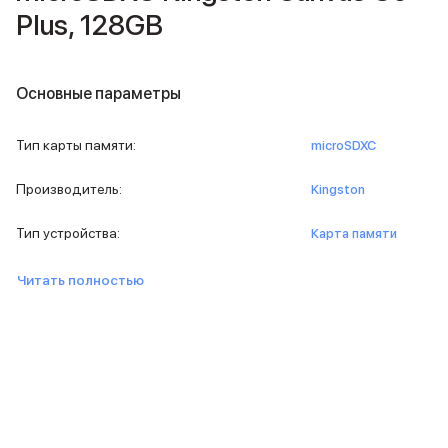
Внешние аккумуляторы
Plus, 128GB
Кабели Lightning
USB-C кабели
3D Стикеры
Основные параметры
Ремешки для смартфонов
Кардхолдеры MagSafe
iPad
Тип карты памяти
:
microSDXC
iPad Pro
iPad Pro 13″
Производитель
:
Kingston
iPad Pro 11″
iPad Air
Тип устройства
:
Карта памяти
iPad Air 13″
iPad Air 11″
Читать полностью
iPad Air 10.9″
iPad
iPad 11″
iPad mini
Объем памяти iPad
iPad 2048 Gb
iPad 1024 Gb