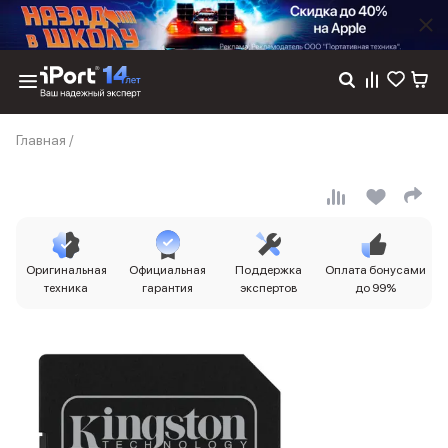
Каталог
Главная
/
Dyson
Фены
Выпрямители
Стайлеры
Пылесосы
Баннер пвз
Оригинальная
Официальная
Поддержка
Оплата бонусами
сплит
техника
гарантия
экспертов
до 99%
Баннер гарантия
Баннер доставка
iPhone 17
iPhone 17
iPhone 17e
iPhone 17 Pro
iPhone 17 Pro Max