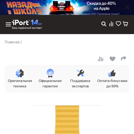
Каталог
Главная
/
Dyson
Фены
Выпрямители
Стайлеры
Пылесосы
Баннер пвз
Оригинальная
Официальная
Поддержка
Оплата бонусами
сплит
техника
гарантия
экспертов
до 99%
Баннер гарантия
Баннер доставка
iPhone 17
iPhone 17
iPhone 17e
iPhone 17 Pro
iPhone 17 Pro Max