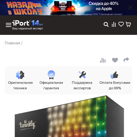
Каталог
Главная
/
Dyson
Фены
Выпрямители
Стайлеры
Пылесосы
Баннер пвз
Оригинальная
Официальная
Поддержка
Оплата бонусами
сплит
техника
гарантия
экспертов
до 99%
Баннер гарантия
Баннер доставка
iPhone 17
iPhone 17
iPhone 17e
iPhone 17 Pro
iPhone 17 Pro Max