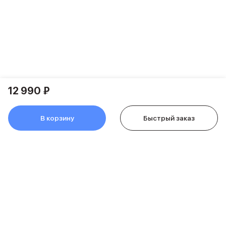
Питание и кабели
Зарядные устройства
Внешние аккумуляторы
Адаптеры
Кабели
Мультимедиа
Акустические системы
Наушники
12 990 ₽
Защита устройства
Защитные стекла
В корзину
Быстрый заказ
Ремешки для часов
Сумки и рюкзаки
Поисковые трекеры
Чехлы
Наклейки
Ремешки для iPhone
Аксессуары для гаджетов
Пульты ДУ
Аксессуары для игровых приставок
Держатели и подставки