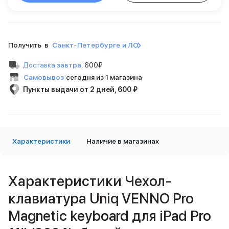
Внешние аккумуляторы
Кабели Lightning
USB-C кабели
3D Стикеры
Получить в
Санкт-Петербурге и ЛО
Ремешки для смартфонов
Кардхолдеры MagSafe
Доставка
завтра
,
600₽
iPad
Самовывоз
сегодня из 1 магазина
iPad Pro
Пункты выдачи от 2 дней, 600 ₽
iPad Pro 13″
iPad Pro 11″
iPad Air
iPad Air 13″
Характеристики
iPad Air 11″
Наличие в магазинах
iPad Air 10.9″
iPad
iPad 11″
Характеристики Чехол-
iPad mini
клавиатура Uniq VENNO Pro
Объем памяти iPad
iPad 2048 Gb
Magnetic keyboard для iPad Pro
iPad 1024 Gb