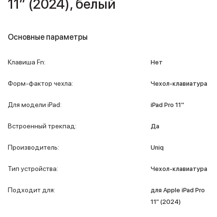
11″ (2024), белый
iPad 512 Gb
iPad 256 Gb
iPad 128 Gb
Аксессуары для iPad
Основные параметры
Чехлы для iPad
Защитные стекла для iPad
Клавиша Fn
:
Нет
Беспроводные зарядные устройства
Сетевые зарядные устройства
Форм-фактор чехла
:
Чехол-клавиатура
Кабели
Внешние аккумуляторы
Для модели iPad
:
iPad Pro 11''
Клавиатуры для iPad
Стилусы
Встроенный трекпад
:
Да
3D Стикеры
Баннер ПВЗ
Производитель
:
Uniq
Баннер гарантия
Баннер доставка
Тип устройства
:
Чехол-клавиатура
Mac
MacBook Pro
Подходит для
:
для Apple iPad Pro
MacBook Pro M5 Max
11″ (2024)
MacBook Pro M5 Pro
MacBook Pro M5