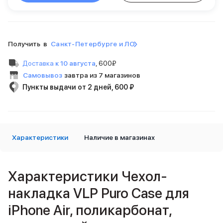
Внешние аккумуляторы
Кабели Lightning
USB-C кабели
3D Стикеры
Получить в
Санкт-Петербурге и ЛО
Ремешки для смартфонов
Кардхолдеры MagSafe
Доставка
к 10 августа
,
600₽
iPad
Самовывоз
завтра из 7 магазинов
iPad Pro
Пункты выдачи от 2 дней, 600 ₽
iPad Pro 13″
iPad Pro 11″
iPad Air
iPad Air 13″
Характеристики
iPad Air 11″
Наличие в магазинах
iPad Air 10.9″
iPad
iPad 11″
Характеристики Чехол-
iPad mini
накладка VLP Puro Case для
Объем памяти iPad
iPad 2048 Gb
iPhone Air, поликарбонат,
iPad 1024 Gb