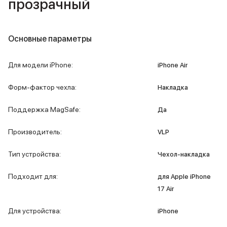
прозрачный
iPad 512 Gb
iPad 256 Gb
iPad 128 Gb
Аксессуары для iPad
Основные параметры
Чехлы для iPad
Защитные стекла для iPad
Для модели iPhone
:
iPhone Air
Беспроводные зарядные устройства
Сетевые зарядные устройства
Форм-фактор чехла
:
Накладка
Кабели
Внешние аккумуляторы
Поддержка MagSafe
:
Да
Клавиатуры для iPad
Стилусы
Производитель
:
VLP
3D Стикеры
Баннер ПВЗ
Тип устройства
:
Чехол-накладка
Баннер гарантия
Баннер доставка
Подходит для
:
для Apple iPhone
Mac
17 Air
MacBook Pro
MacBook Pro M5 Max
Для устройства
:
iPhone
MacBook Pro M5 Pro
MacBook Pro M5