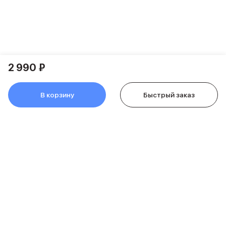
Питание и кабели
Зарядные устройства
Внешние аккумуляторы
Адаптеры
Кабели
Мультимедиа
2 990 ₽
Акустические системы
Наушники
В корзину
Быстрый заказ
Защита устройства
Защитные стекла
Ремешки для часов
Сумки и рюкзаки
Поисковые трекеры
Чехлы
Наклейки
Ремешки для iPhone
Аксессуары для гаджетов
Пульты ДУ
Аксессуары для игровых приставок
Держатели и подставки