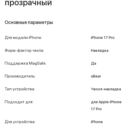
прозрачный
iPad 512 Gb
iPad 256 Gb
iPad 128 Gb
Аксессуары для iPad
Основные параметры
Чехлы для iPad
Защитные стекла для iPad
Для модели iPhone
:
iPhone 17 Pro
Беспроводные зарядные устройства
Сетевые зарядные устройства
Форм-фактор чехла
:
Накладка
Кабели
Внешние аккумуляторы
Поддержка MagSafe
:
Да
Клавиатуры для iPad
Стилусы
Производитель
:
uBear
3D Стикеры
Баннер ПВЗ
Тип устройства
:
Чехол-накладка
Баннер гарантия
Баннер доставка
Подходит для
:
для Apple iPhone
Mac
17 Pro
MacBook Pro
MacBook Pro M5 Max
Для устройства
:
iPhone
MacBook Pro M5 Pro
MacBook Pro M5