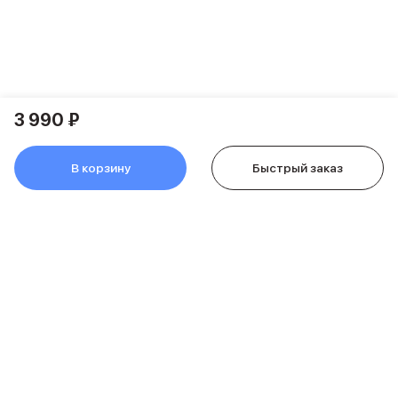
Питание и кабели
Зарядные устройства
Внешние аккумуляторы
Адаптеры
Кабели
Мультимедиа
3 990 ₽
Акустические системы
Наушники
В корзину
Быстрый заказ
Защита устройства
Защитные стекла
Ремешки для часов
Сумки и рюкзаки
Поисковые трекеры
Чехлы
Наклейки
Ремешки для iPhone
Аксессуары для гаджетов
Пульты ДУ
Аксессуары для игровых приставок
Держатели и подставки