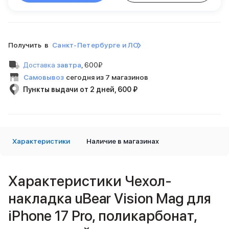
Внешние аккумуляторы
Кабели Lightning
USB-C кабели
3D Стикеры
Получить в
Санкт-Петербурге и ЛО
Ремешки для смартфонов
Кардхолдеры MagSafe
Доставка
завтра
,
600₽
iPad
Самовывоз
сегодня из 7 магазинов
iPad Pro
Пункты выдачи от 2 дней, 600 ₽
iPad Pro 13″
iPad Pro 11″
iPad Air
iPad Air 13″
Характеристики
iPad Air 11″
Наличие в магазинах
iPad Air 10.9″
iPad
iPad 11″
Характеристики Чехол-
iPad mini
накладка uBear Vision Mag для
Объем памяти iPad
iPad 2048 Gb
iPhone 17 Pro, поликарбонат,
iPad 1024 Gb