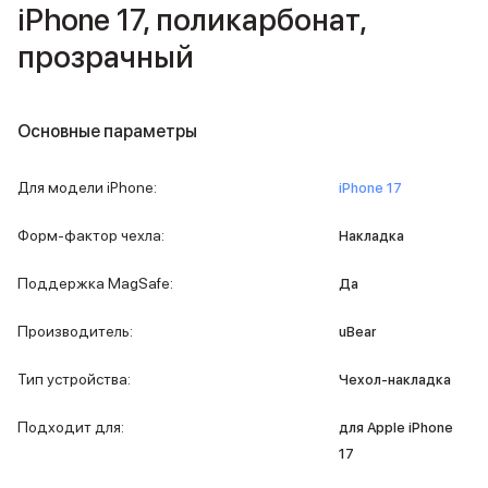
iPad 512 Gb
iPhone 17, поликарбонат,
iPad 256 Gb
прозрачный
iPad 128 Gb
Аксессуары для iPad
Чехлы для iPad
Защитные стекла для iPad
Основные параметры
Беспроводные зарядные устройства
Сетевые зарядные устройства
Для модели iPhone
:
iPhone 17
Кабели
Внешние аккумуляторы
Форм-фактор чехла
:
Накладка
Клавиатуры для iPad
Стилусы
Поддержка MagSafe
:
Да
3D Стикеры
Баннер ПВЗ
Производитель
:
uBear
Баннер гарантия
Баннер доставка
Тип устройства
:
Чехол-накладка
Mac
MacBook Pro
Подходит для
:
для Apple iPhone
MacBook Pro M5 Max
17
MacBook Pro M5 Pro
MacBook Pro M5