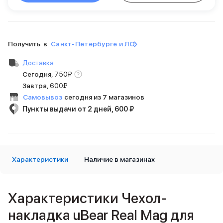
Внешние аккумуляторы
Кабели Lightning
USB-C кабели
3D Стикеры
Получить в
Санкт-Петербурге и ЛО
Ремешки для смартфонов
Кардхолдеры MagSafe
Доставка
iPad
Сегодня
,
750
₽
iPad Pro
Завтра
,
600₽
iPad Pro 13″
Самовывоз
сегодня из 7 магазинов
iPad Pro 11″
Пункты выдачи от 2 дней, 600 ₽
iPad Air
iPad Air 13″
iPad Air 11″
iPad Air 10.9″
Характеристики
iPad
Наличие в магазинах
iPad 11″
iPad mini
Объем памяти iPad
Характеристики Чехол-
iPad 2048 Gb
накладка uBear Real Mag для
iPad 1024 Gb