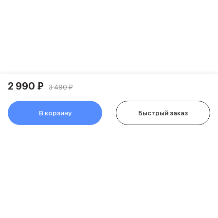
Питание и кабели
Зарядные устройства
Внешние аккумуляторы
Адаптеры
Кабели
Мультимедиа
Акустические системы
Наушники
2 990 ₽
3 490 ₽
Защита устройства
Защитные стекла
В корзину
Быстрый заказ
Ремешки для часов
Сумки и рюкзаки
Поисковые трекеры
Чехлы
Наклейки
Ремешки для iPhone
Аксессуары для гаджетов
Пульты ДУ
Аксессуары для игровых приставок
Держатели и подставки