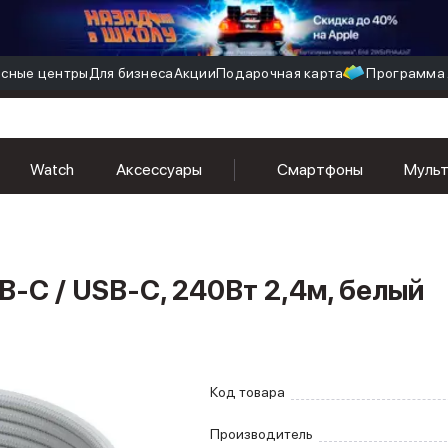
сные центры
Для бизнеса
Акции
Подарочная карта
Программа 
240Вт 2,4м, белый
Watch
Аксессуары
Смартфоны
Муль
-C / USB-C, 240Вт 2,4м, белый
Код товара
Производитель