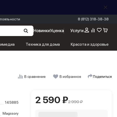
лояльности
8 (812) 318-38-38
Новинки
Уценка
Услуги
2 590 ₽
В корзину
2 990 ₽
тимедиа
Техника для дома
Красота и здоровье
Поделиться
В сравнение
В избранное
2 590 ₽
2 990 ₽
145885
Magssory