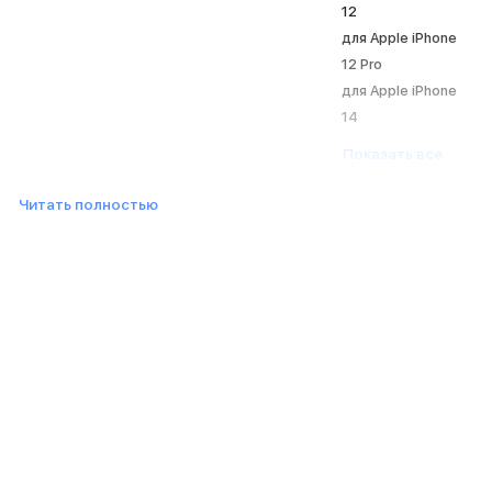
12
MacBook Pro M5 Max
для Apple iPhone
MacBook Pro M5 Pro
12 Pro
MacBook Pro M5
для Apple iPhone
MacBook Pro M4 Max
MacBook Neo
14
MacBook Air
Показать все
MacBook Air M5
MacBook Air M4
Читать полностью
MacBook Air M3
MacBook Air M2
iMac
Mac mini
Аксессуары для Mac
Чехлы для MacBook
Сумки и рюкзаки
Мыши
Клавиатуры
Кабели
Внешние накопители
Мультипортовые адаптеры