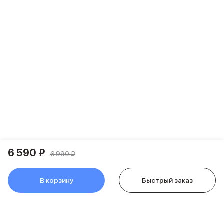
Карты памяти и флэш-накопители
Клавиатуры
Мыши и коврики для мышей
Wi-Fi роутеры и маршрутизаторы
Питание и кабели
Зарядные устройства
Внешние аккумуляторы
Адаптеры
Кабели
Мультимедиа
Акустические системы
Наушники
Защита устройства
6 590 ₽
Защитные стекла
6 990 ₽
Ремешки для часов
Сумки и рюкзаки
В корзину
Быстрый заказ
Поисковые трекеры
Чехлы
Наклейки
Ремешки для iPhone