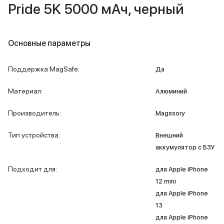
iPad 2048 Gb
Pride 5K 5000 мАч, черный
iPad 1024 Gb
iPad 512 Gb
iPad 256 Gb
Основные параметры
iPad 128 Gb
iPad 64 Gb
Аксессуары для iPad
Поддержка MagSafe
:
Да
Чехлы для iPad
Защитные стекла для iPad
Материал
:
Алюминий
Беспроводные зарядные устройства
Сетевые зарядные устройства
Производитель
:
Magssory
Кабели
Внешние аккумуляторы
Тип устройства
:
Внешний
Клавиатуры для iPad
аккумулятор c БЗУ
Стилусы
3D Стикеры
Подходит для
:
для Apple iPhone
Баннер ПВЗ
12 mini
Баннер гарантия
для Apple iPhone
Баннер доставка
13
Mac
для Apple iPhone
MacBook Pro