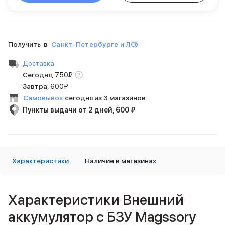
Внешние аккумуляторы
Кабели Lightning
USB-C кабели
3D Стикеры
Получить в
Санкт-Петербурге и ЛО
Ремешки для смартфонов
Кардхолдеры MagSafe
Доставка
iPad
Сегодня
,
750
₽
iPad Pro
Завтра
,
600₽
iPad Pro 13″
Самовывоз
сегодня из 3 магазинов
iPad Pro 11″
Пункты выдачи от 2 дней, 600 ₽
iPad Air
iPad Air 13″
iPad Air 11″
iPad Air 10.9″
Характеристики
iPad
Наличие в магазинах
iPad 11″
iPad mini
2024
Характеристики Внешний
2021
аккумулятор c БЗУ Magssory
Объем памяти iPad