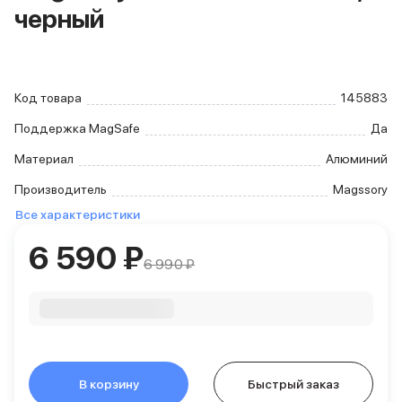
черный
iPhone 15 Pro Max
iPhone 15 Pro
iPhone 15 Plus
iPhone 15
iPhone 14
Код товара
145883
iPhone 14 Plus
Поддержка MagSafe
Да
iPhone 14
Объем памяти
Материал
Алюминий
iPhone 2048 Gb
Производитель
Magssory
iPhone 1024 Gb
Все характеристики
iPhone 512 Gb
iPhone 256 Gb
6 590 ₽
iPhone 128 Gb
6 990 ₽
Аксессуары для iPhone
AirPods
Чехлы для iPhone
Защитные стекла для iPhone
Держатели для смартфонов
Беспроводные зарядные устройства
В корзину
Быстрый заказ
Сетевые зарядные устройства