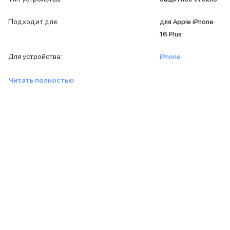
MacBook Pro M4 Max
MacBook Neo
Подходит для
:
для Apple iPhone
MacBook Air
16 Plus
MacBook Air M5
MacBook Air M4
Для устройства
:
iPhone
MacBook Air M3
iMac
Читать полностью
Mac mini
Аксессуары для Mac
Чехлы для MacBook
Сумки и рюкзаки
Мыши
Клавиатуры
Кабели
Внешние накопители
Мультипортовые адаптеры
Карты памяти и флэш-накопители
3D Стикеры
Баннер ПВЗ
Баннер гарантия