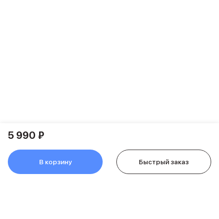
Питание и кабели
Зарядные устройства
Внешние аккумуляторы
Адаптеры
Кабели
Мультимедиа
Акустические системы
Наушники
Защита устройства
Защитные стекла
Ремешки для часов
Сумки и рюкзаки
5 990 ₽
Поисковые трекеры
Чехлы
Наклейки
В корзину
Быстрый заказ
Ремешки для iPhone
Аксессуары для гаджетов
Пульты ДУ
Аксессуары для игровых приставок
Держатели и подставки