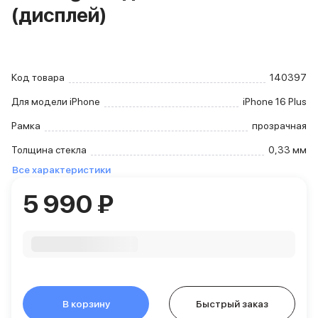
(дисплей)
iPhone 15 Pro Max
iPhone 15 Pro
iPhone 15 Plus
iPhone 15
iPhone 14
Код товара
140397
iPhone 14 Plus
Для модели iPhone
iPhone 16 Plus
iPhone 14
Объем памяти
Рамка
прозрачная
iPhone 2048 Gb
Толщина стекла
0,33 мм
iPhone 1024 Gb
Все характеристики
iPhone 512 Gb
iPhone 256 Gb
5 990 ₽
iPhone 128 Gb
Аксессуары для iPhone
AirPods
Чехлы для iPhone
Защитные стекла для iPhone
Держатели для смартфонов
Беспроводные зарядные устройства
В корзину
Быстрый заказ
Сетевые зарядные устройства