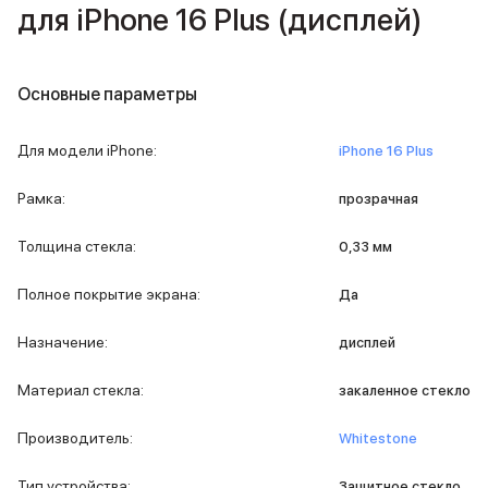
iPad 512 Gb
для iPhone 16 Plus (дисплей)
iPad 256 Gb
iPad 128 Gb
Аксессуары для iPad
Основные параметры
Чехлы для iPad
Защитные стекла для iPad
Беспроводные зарядные устройства
Для модели iPhone
:
iPhone 16 Plus
Сетевые зарядные устройства
Кабели
Рамка
:
прозрачная
Внешние аккумуляторы
Клавиатуры для iPad
Толщина стекла
:
0,33 мм
Стилусы
3D Стикеры
Полное покрытие экрана
:
Да
Баннер ПВЗ
Баннер гарантия
Назначение
:
дисплей
Баннер доставка
Mac
Материал стекла
:
закаленное стекло
MacBook Pro
MacBook Pro M5 Max
Производитель
:
Whitestone
MacBook Pro M5 Pro
MacBook Pro M5
Тип устройства
:
Защитное стекло