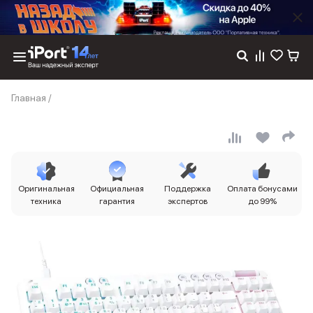
Каталог
Главная
/
Dyson
Фены
Выпрямители
Стайлеры
Пылесосы
Баннер пвз
Оригинальная
Официальная
Поддержка
Оплата бонусами
сплит
техника
гарантия
экспертов
до 99%
Баннер гарантия
Баннер доставка
iPhone 17
iPhone 17
iPhone 17e
iPhone 17 Pro
iPhone 17 Pro Max