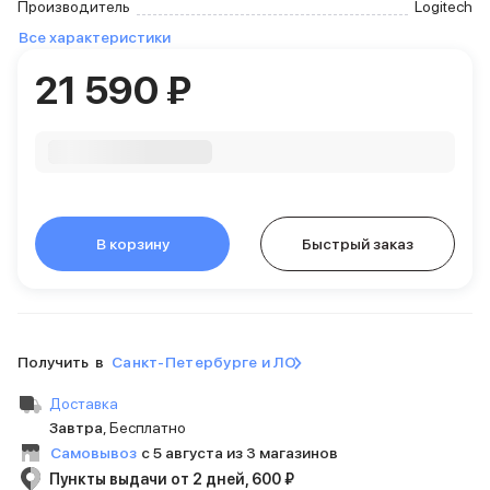
Производитель
Logitech
iPhone 15 Pro Max
Все характеристики
iPhone 15 Pro
iPhone 15 Plus
21 590 ₽
iPhone 15
iPhone 14
iPhone 14 Plus
iPhone 14
Объем памяти
iPhone 2048 Gb
iPhone 1024 Gb
В корзину
Быстрый заказ
iPhone 512 Gb
iPhone 256 Gb
iPhone 128 Gb
Аксессуары для iPhone
AirPods
Получить в
Санкт-Петербурге и ЛО
Чехлы для iPhone
Доставка
Защитные стекла для iPhone
Завтра
, Бесплатно
Держатели для смартфонов
Самовывоз
с 5 августа из 3 магазинов
Беспроводные зарядные устройства
Сетевые зарядные устройства
Пункты выдачи от 2 дней, 600 ₽