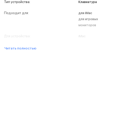
iPad 2048 Gb
Тип устройства
:
Клавиатура
iPad 1024 Gb
iPad 512 Gb
Подходит для
:
для iMac
iPad 256 Gb
для игровых
iPad 128 Gb
мониторов
iPad 64 Gb
Аксессуары для iPad
Для устройства
:
iMac
Чехлы для iPad
Защитные стекла для iPad
Читать полностью
Беспроводные зарядные устройства
Сетевые зарядные устройства
Кабели
Внешние аккумуляторы
Клавиатуры для iPad
Стилусы
3D Стикеры
Баннер ПВЗ
Баннер гарантия
Баннер доставка
Mac
MacBook Pro