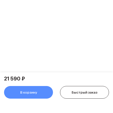
Баннер сплит
Баннер гарантия
Баннер доставка
Watch
Apple Watch Series 11
Apple Watch Ultra 3
Apple Watch Ultra 2 (2024)
Apple Watch SE 3
Apple Watch SE (2024)
Аксессуары для Watch
Защитные стекла для Watch
Ремешки для Watch
Кабели Lightning
Зарядные устройства с MagSafe
21 590 ₽
Баннер ПВЗ
Баннер гарантия
Баннер доставка
В корзину
Быстрый заказ
Аксессуары
Периферия
Накопители
Стилусы