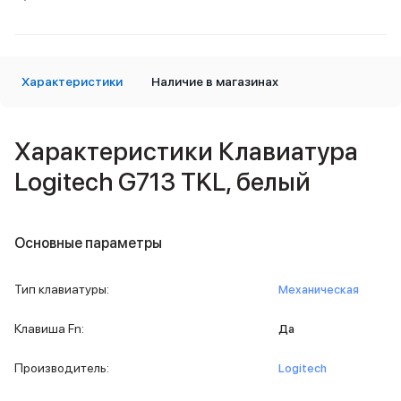
Внешние аккумуляторы
Кабели Lightning
USB-C кабели
3D Стикеры
Характеристики
Наличие в магазинах
Ремешки для смартфонов
Кардхолдеры MagSafe
iPad
Характеристики Клавиатура
iPad Pro
iPad Pro 13″
Logitech G713 TKL, белый
iPad Pro 11″
iPad Air
iPad Air 13″
Основные параметры
iPad Air 11″
iPad Air 10.9″
iPad
Тип клавиатуры
:
Механическая
iPad 11″
iPad mini
Клавиша Fn
:
Да
2024
2021
Производитель
:
Logitech
Объем памяти iPad