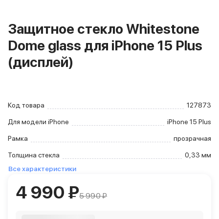
iPhone 15 Pro Max
iPhone 15 Pro
Защитное стекло Whitestone
iPhone 15 Plus
Dome glass для iPhone 15 Plus
iPhone 15
iPhone 14
(дисплей)
iPhone 14 Plus
iPhone 14
Объем памяти
iPhone 2048 Gb
Код товара
127873
iPhone 1024 Gb
iPhone 512 Gb
Для модели iPhone
iPhone 15 Plus
iPhone 256 Gb
Рамка
прозрачная
iPhone 128 Gb
Аксессуары для iPhone
Толщина стекла
0,33 мм
AirPods
Все характеристики
Чехлы для iPhone
Защитные стекла для iPhone
4 990 ₽
Держатели для смартфонов
5 990 ₽
Беспроводные зарядные устройства
Сетевые зарядные устройства