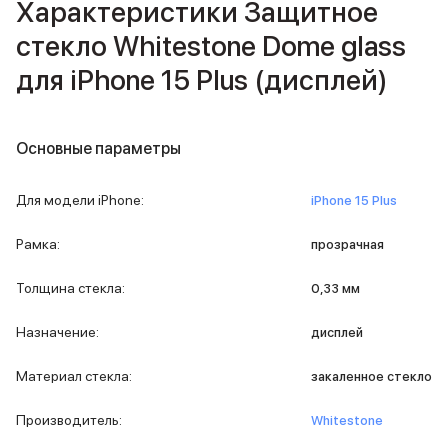
Характеристики Защитное
iPad 512 Gb
iPad 256 Gb
стекло Whitestone Dome glass
iPad 128 Gb
Аксессуары для iPad
для iPhone 15 Plus (дисплей)
Чехлы для iPad
Защитные стекла для iPad
Беспроводные зарядные устройства
Основные параметры
Сетевые зарядные устройства
Кабели
Для модели iPhone
:
iPhone 15 Plus
Внешние аккумуляторы
Клавиатуры для iPad
Рамка
:
прозрачная
Стилусы
3D Стикеры
Толщина стекла
:
0,33 мм
Баннер ПВЗ
Баннер гарантия
Назначение
:
дисплей
Баннер доставка
Mac
Материал стекла
:
закаленное стекло
MacBook Pro
MacBook Pro M5 Max
Производитель
:
Whitestone
MacBook Pro M5 Pro
MacBook Pro M5