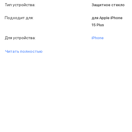
Тип устройства
:
Защитное стекло
MacBook Pro M4 Max
MacBook Neo
Подходит для
:
для Apple iPhone
MacBook Air
MacBook Air M5
15 Plus
MacBook Air M4
Для устройства
:
MacBook Air M3
iPhone
iMac
Mac mini
Читать полностью
Аксессуары для Mac
Чехлы для MacBook
Сумки и рюкзаки
Мыши
Клавиатуры
Кабели
Внешние накопители
Мультипортовые адаптеры
Карты памяти и флэш-накопители
3D Стикеры
Баннер ПВЗ
Баннер гарантия