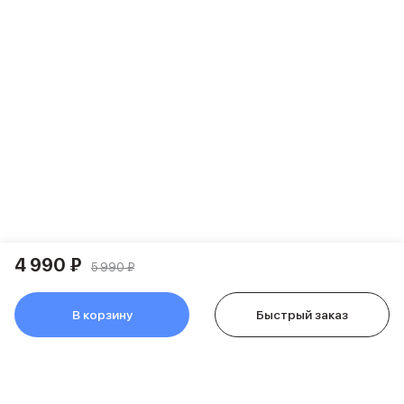
Питание и кабели
Зарядные устройства
Внешние аккумуляторы
Адаптеры
Кабели
Мультимедиа
Акустические системы
Наушники
Защита устройства
Защитные стекла
Ремешки для часов
Сумки и рюкзаки
Поисковые трекеры
4 990 ₽
5 990 ₽
Чехлы
Наклейки
Ремешки для iPhone
В корзину
Быстрый заказ
Аксессуары для гаджетов
Пульты ДУ
Аксессуары для игровых приставок
Держатели и подставки