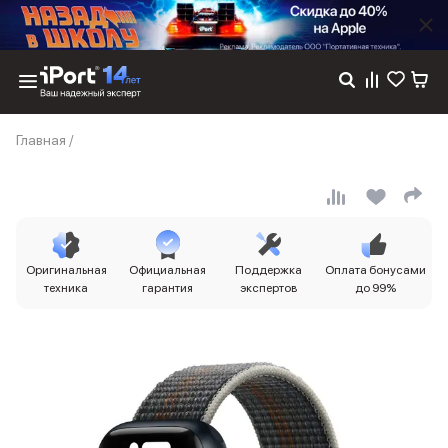
Каталог
Главная
/
Dyson
Фены
Выпрямители
Стайлеры
Пылесосы
Баннер пвз
Оригинальная
Официальная
Поддержка
Оплата бонусами
сплит
техника
гарантия
экспертов
до 99%
Баннер гарантия
Баннер доставка
iPhone 17
iPhone 17
iPhone 17e
iPhone 17 Pro
iPhone 17 Pro Max