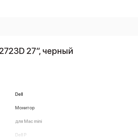
2723D 27″, черный
Dell
Монитор
для Mac mini
Dell P