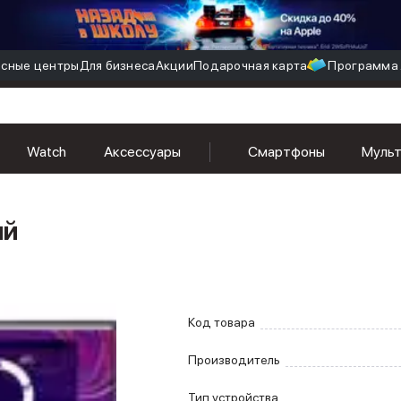
сные центры
Для бизнеса
Акции
Подарочная карта
Программа 
Watch
Аксессуары
Смартфоны
Муль
ый
Код товара
Производитель
Тип устройства