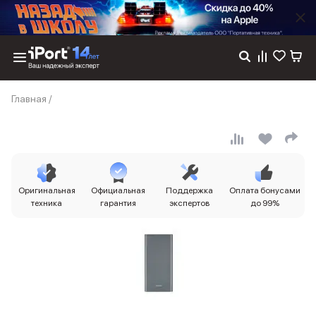
Каталог
Главная
/
Dyson
Фены
Выпрямители
Стайлеры
Пылесосы
Баннер пвз
Оригинальная
Официальная
Поддержка
Оплата бонусами
сплит
техника
гарантия
экспертов
до 99%
Баннер гарантия
Баннер доставка
iPhone 17
iPhone 17
iPhone 17e
iPhone 17 Pro
iPhone 17 Pro Max