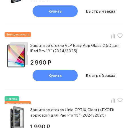
Баннер пвз
сплит
Купить
Быстрый заказ
Баннер гарантия
Баннер доставка
iPhone
Баннер ПВЗ
Выгоднее вместе
Баннер гарантия
Защитное стекло VLP Easy App Glass 2.5D для
Баннер доставка
iPad Pro 13″ (2024/2025)
iPhone Air
iPhone 17
2 990 ₽
iPhone 17 Pro Max
iPhone 17 Pro
Купить
Быстрый заказ
iPhone 17
iPhone 17e
iPhone 16
iPhone 16 Pro Max
Новинка
iPhone 16 Pro
Выгоднее вместе
iPhone 16 Plus
Защитное стекло Uniq OPTIX Clear (+EXOFit
iPhone 16
applicator) для iPad Pro 13″ (2024/2025)
iPhone 16e
1 990 ₽
iPhone 15