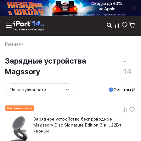
Каталог
Главная
/
Dyson
Фены
Зарядные устройства
-
Выпрямители
Стайлеры
Magssory
14
Пылесосы
Баннер пвз
сплит
По популярности
Фильтры
1
Баннер гарантия
Баннер доставка
iPhone 17
Выгоднее вместе
iPhone 17
Зарядное устройство беспроводное
iPhone 17e
Magssory Disc Signature Edition 3 в 1, 22Вт,
iPhone 17 Pro
черный
iPhone 17 Pro Max