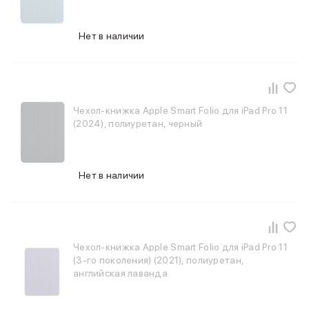
Баннер пвз
сплит
Баннер гарантия
Нет в наличии
Баннер доставка
iPhone
Баннер ПВЗ
Баннер гарантия
Чехол-книжка Apple Smart Folio для iPad Pro 11
Баннер доставка
(2024), полиуретан, черный
iPhone Air
iPhone 17
iPhone 17 Pro Max
iPhone 17 Pro
Нет в наличии
iPhone 17
iPhone 17e
iPhone 16
iPhone 16 Pro Max
Чехол-книжка Apple Smart Folio для iPad Pro 11
iPhone 16 Pro
(3-го поколения) (2021), полиуретан,
iPhone 16 Plus
английская лаванда
iPhone 16
iPhone 16e
iPhone 15