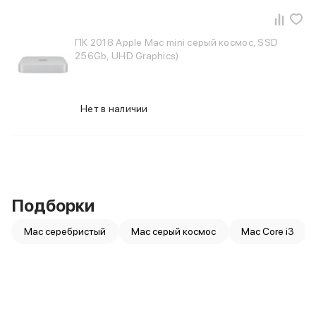
Баннер пвз
сплит
Баннер гарантия
ПК 2018 Apple Mac mini серый космос, SSD
Баннер доставка
256Gb, UHD Graphics)
iPhone
Баннер ПВЗ
Баннер гарантия
Нет в наличии
Баннер доставка
iPhone Air
iPhone 17
iPhone 17 Pro Max
iPhone 17 Pro
iPhone 17
Подборки
iPhone 17e
iPhone 16
Mac серебристый
Mac серый космос
Mac Core i3
iPhone 16 Pro Max
iPhone 16 Pro
iPhone 16 Plus
iPhone 16
iPhone 16e
iPhone 15