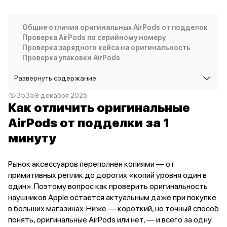
iPhone 15 Pro Max
iPhone 15 Pro
Общие отличия оригинальных AirPods от подделок
iPhone 15 Plus
Проверка AirPods по серийному номеру
iPhone 15
Проверка зарядного кейса на оригинальность
iPhone 14
Проверка упаковки AirPods
iPhone 14 Plus
iPhone 14
Развернуть
содержание
Объем памяти
3535
9 декабря 2025
iPhone 2048 Gb
Как отличить оригинальные
iPhone 1024 Gb
AirPods от подделки за 1
iPhone 512 Gb
iPhone 256 Gb
минуту
iPhone 128 Gb
Аксессуары для iPhone
Рынок аксессуаров переполнен копиями — от
AirPods
примитивных реплик до дорогих «копий уровня один в
Чехлы для iPhone
один». Поэтому вопрос как проверить оригинальность
Защитные стекла для iPhone
наушников Apple остаётся актуальным даже при покупке
Держатели для смартфонов
в больших магазинах. Ниже — короткий, но точный способ
Беспроводные зарядные устройства
понять, оригинальные AirPods или нет, — и всего за одну
Сетевые зарядные устройства