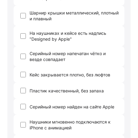
Держатели для смартфонов
Баннер ПВЗ
Смартфоны
Смартфоны Huawei
Складные смартфоны
Смартфоны Samsung
Аксессуары для смартфонов
USB-C кабели
Внешние аккумуляторы
Автомобильные зарядные устройства
Сетевые зарядные устройства
3D Стикеры
бренды
Huawei
Samsung
Google
Баннер ПВЗ
Баннер гарантия
Баннер доставка
Смартфоны Tecno