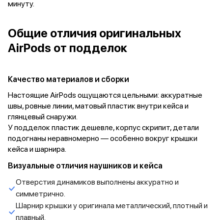
минуту.
Внешние аккумуляторы
Кабели Lightning
USB-C кабели
Общие отличия оригинальных
3D Стикеры
AirPods от подделок
Ремешки для смартфонов
Кардхолдеры MagSafe
iPad
Качество материалов и сборки
iPad Pro
iPad Pro 13″
Настоящие AirPods ощущаются цельными: аккуратные
iPad Pro 11″
швы, ровные линии, матовый пластик внутри кейса и
iPad Air
глянцевый снаружи.
iPad Air 13″
У подделок пластик дешевле, корпус скрипит, детали
iPad Air 11″
подогнаны неравномерно — особенно вокруг крышки
iPad Air 10.9″
кейса и шарнира.
iPad
Визуальные отличия наушников и кейса
iPad 11″
iPad mini
Отверстия динамиков выполнены аккуратно и
Объем памяти iPad
симметрично.
iPad 2048 Gb
Шарнир крышки у оригинала металлический, плотный и
iPad 1024 Gb
плавный.