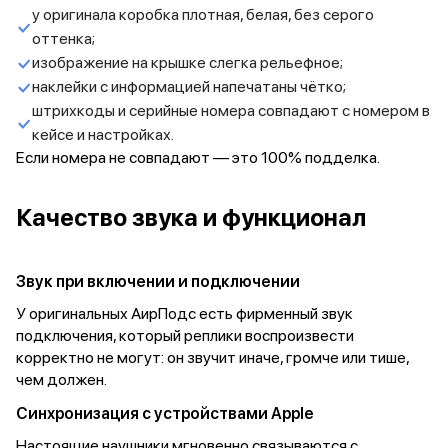
Apple Watch Series 11
у оригинала коробка плотная, белая, без серого
Apple Watch Ultra 3
оттенка;
Apple Watch Ultra 2 (2024)
изображение на крышке слегка рельефное;
Apple Watch SE 3
наклейки с информацией напечатаны чётко;
Apple Watch SE (2024)
штрихкоды и серийные номера совпадают с номером в
Аксессуары для Watch
кейсе и настройках.
Защитные стекла для Watch
Если номера не совпадают — это 100% подделка.
Ремешки для Watch
Кабели Lightning
Зарядные устройства с MagSafe
Качество звука и функционал
Баннер ПВЗ
Баннер гарантия
Баннер доставка
Звук при включении и подключении
Аксессуары
Периферия
У оригинальных АирПодс есть фирменный звук
Накопители
подключения, который реплики воспроизвести
Стилусы
корректно не могут: он звучит иначе, громче или тише,
Карты памяти и флэш-накопители
чем должен.
Клавиатуры
Синхронизация с устройствами Apple
Мыши и коврики для мышей
Wi-Fi роутеры и маршрутизаторы
Настоящие наушники мгновенно связываются с