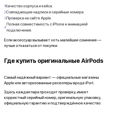
Samsung
Качество корпуса и кейса.
Sony
Совпадающие надписи и серийные номера.
JBL
Проверка на сайте Apple.
CMF
Полная совместимость с iPhone и анимацией
Anker
подключения.
Техника для дома
Баннер ПВЗ
Если аксессуар вызывает хоть малейшие сомнения —
Умный дом
лучше отказаться от покупки.
Пылесосы
Популярные бренды
Где купить оригинальные AirPods
Dyson
Баннер сплит
Инструменты
Баннер гарантия
Самый надёжный вариант — официальные магазины
Уход за одеждой
Apple или авторизованные реселлеры вроде iPort.
Баннер доставка
Здесь каждая пара проходит проверку, имеет
Красота и здоровье
корректный серийный номер, оригинальную упаковку,
Укладка волос
официальную гарантию и подтверждённое качество.
Стайлеры
Выпрямители