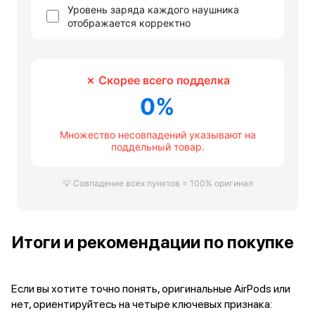
Смартфоны Motorola
Смартфоны HONOR
Смартфоны Infinix
Смартфоны Google
Мультимедиа
Наушники
Проводные наушники
Беспроводные наушники
Гарнитуры
Наушники с шумоподавлением
Накладные наушники
Акустические системы
Мониторы
ТВ-приставки
Микрофоны
Баннер ПВЗ
Итоги и рекомендации по покупке
Баннер гарантия
Баннер доставка
Популярные бренды
Если вы хотите точно понять, оригинальные AirPods или
Apple
нет, ориентируйтесь на четыре ключевых признака:
Marshall