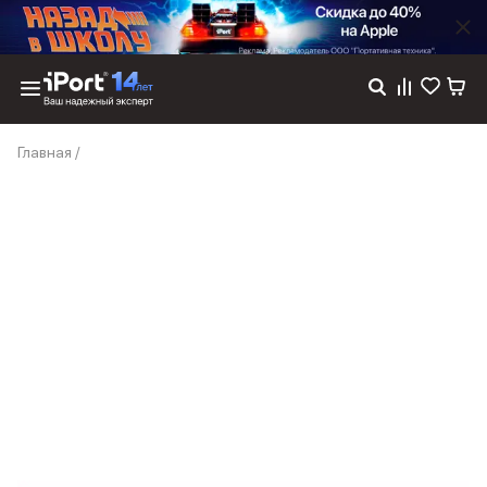
Каталог
Главная
/
Dyson
Фены
Выпрямители
Стайлеры
Пылесосы
Баннер пвз
сплит
Баннер гарантия
Баннер доставка
iPhone 17
iPhone 17
iPhone 17e
iPhone 17 Pro
iPhone 17 Pro Max