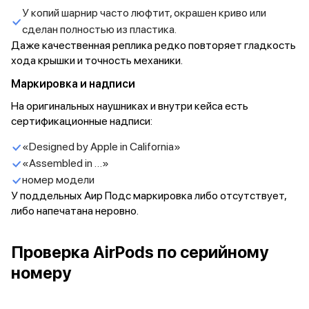
iPad 512 Gb
У копий шарнир часто люфтит, окрашен криво или
iPad 256 Gb
сделан полностью из пластика.
iPad 128 Gb
Даже качественная реплика редко повторяет гладкость
Аксессуары для iPad
хода крышки и точность механики.
Чехлы для iPad
Защитные стекла для iPad
Маркировка и надписи
Беспроводные зарядные устройства
На оригинальных наушниках и внутри кейса есть
Сетевые зарядные устройства
сертификационные надписи:
Кабели
Внешние аккумуляторы
«Designed by Apple in California»
Клавиатуры для iPad
«Assembled in …»
Стилусы
номер модели
3D Стикеры
У поддельных Аир Подс маркировка либо отсутствует,
Баннер ПВЗ
либо напечатана неровно.
Баннер гарантия
Баннер доставка
Mac
Проверка AirPods по серийному
MacBook Pro
номеру
MacBook Pro M5 Max
MacBook Pro M5 Pro
MacBook Pro M5