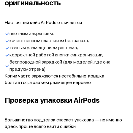
оригинальность
Баннер доставка
AirPods
AirPods Pro 3
Настоящий кейс AirPods отличается:
AirPods 4
AirPods Max
плотным закрытием;
AirPods Max 2
качественным пластиком без запаха;
EarPods
точным размещением разъёма;
Аксессуары для AirPods
корректной работой кнопки синхронизации;
Наклейки
беспроводной зарядкой (для моделей, где она
Кабели
Чехлы для AirPods4/4 ANC
предусмотрена).
Чехлы для AirPods Pro
Копии часто заряжаются нестабильно, крышка
Чехлы для AirPods Pro 2
болтается, а разъём размещён неровно.
Чехлы для AirPods Pro 3
Беспроводные зарядные устройства
Проверка упаковки AirPods
Баннер пвз
Баннер сплит
Баннер гарантия
Большинство подделок спасает упаковка — но именно
Баннер доставка
здесь проще всего найти ошибки:
Watch