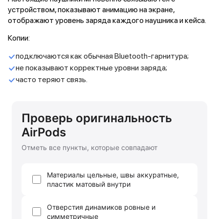
Питание и кабели
устройством, показывают анимацию на экране,
Зарядные устройства
отображают уровень заряда каждого наушника и кейса.
Внешние аккумуляторы
Копии:
Адаптеры
Кабели
подключаются как обычная Bluetooth-гарнитура;
Мультимедиа
не показывают корректные уровни заряда;
Акустические системы
часто теряют связь.
Наушники
Защита устройства
Защитные стекла
Ремешки для часов
Сумки и рюкзаки
Поисковые трекеры
Чехлы
Наклейки
Ремешки для iPhone
Аксессуары для гаджетов
Пульты ДУ
Аксессуары для игровых приставок
Держатели и подставки