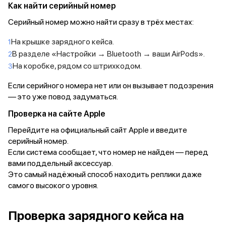
Как найти серийный номер
MacBook Pro M4 Max
MacBook Neo
Серийный номер можно найти сразу в трёх местах:
MacBook Air
На крышке зарядного кейса.
MacBook Air M5
В разделе «Настройки → Bluetooth → ваши AirPods».
MacBook Air M4
MacBook Air M3
На коробке, рядом со штрихкодом.
iMac
Если серийного номера нет или он вызывает подозрения
Mac mini
— это уже повод задуматься.
Аксессуары для Mac
Чехлы для MacBook
Проверка на сайте Apple
Сумки и рюкзаки
Перейдите на официальный сайт Apple и введите
Мыши
серийный номер.
Клавиатуры
Если система сообщает, что номер не найден — перед
Кабели
вами поддельный аксессуар.
Внешние накопители
Это самый надёжный способ находить реплики даже
Мультипортовые адаптеры
самого высокого уровня.
Карты памяти и флэш-накопители
3D Стикеры
Баннер ПВЗ
Проверка зарядного кейса на
Баннер гарантия